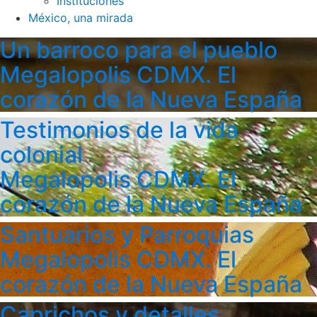
Instituciones
México, una mirada
Un barroco para el pueblo
Megalopolis CDMX. El
corazón de la Nueva España
Testimonios de la vida
colonial
Megalopolis CDMX. El
corazón de la Nueva España
Santuarios y Parroquias
Megalopolis CDMX. El
corazón de la Nueva España
Caprichos y detalles