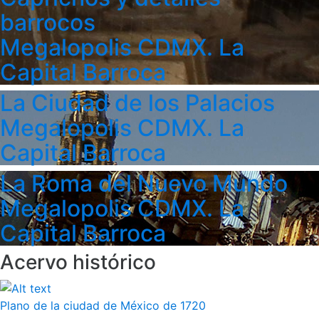
barrocos
Megalopolis CDMX. La
Capital Barroca
La Ciudad de los Palacios
Megalopolis CDMX. La
Capital Barroca
La Roma del Nuevo Mundo
Megalopolis CDMX. La
Capital Barroca
Acervo histórico
Plano de la ciudad de México de 1720