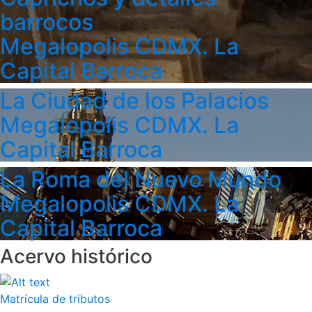
barrocos
Megalopolis CDMX. La
Capital Barroca
La Ciudad de los Palacios
Megalopolis CDMX. La
Capital Barroca
La Roma del Nuevo Mundo
Megalopolis CDMX. La
Capital Barroca
Acervo histórico
Matrícula de tributos