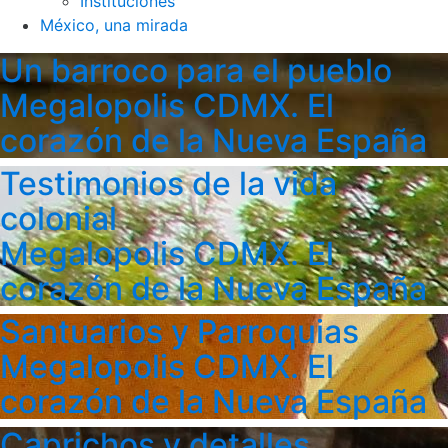
Instituciones
México, una mirada
Un barroco para el pueblo
Megalopolis CDMX. El
corazón de la Nueva España
Testimonios de la vida
colonial
Megalopolis CDMX. El
corazón de la Nueva España
Santuarios y Parroquias
Megalopolis CDMX. El
corazón de la Nueva España
Caprichos y detalles