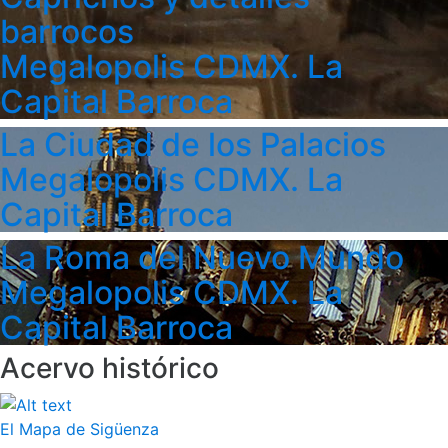
barrocos
Megalopolis CDMX. La
Capital Barroca
La Ciudad de los Palacios
Megalopolis CDMX. La
Capital Barroca
La Roma del Nuevo Mundo
Megalopolis CDMX. La
Capital Barroca
Acervo histórico
El Mapa de Sigüenza