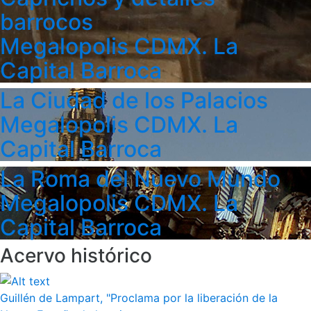
barrocos
Megalopolis CDMX. La
Capital Barroca
La Ciudad de los Palacios
Megalopolis CDMX. La
Capital Barroca
La Roma del Nuevo Mundo
Megalopolis CDMX. La
Capital Barroca
Acervo histórico
Guillén de Lampart, "Proclama por la liberación de la