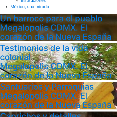
Instituciones
México, una mirada
Un barroco para el pueblo
Megalopolis CDMX. El
corazón de la Nueva España
Testimonios de la vida
colonial
Megalopolis CDMX. El
corazón de la Nueva España
Santuarios y Parroquias
Megalopolis CDMX. El
corazón de la Nueva España
Caprichos y detalles