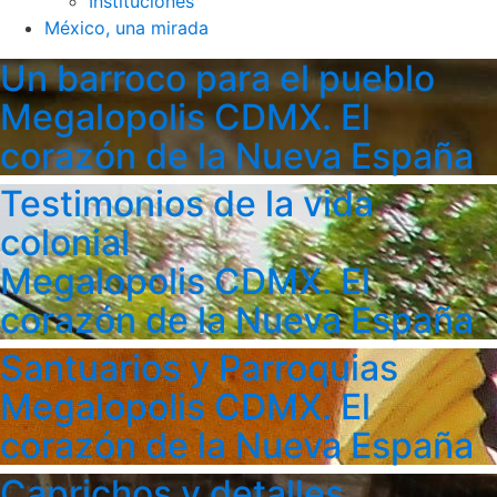
Instituciones
México, una mirada
Un barroco para el pueblo
Megalopolis CDMX. El
corazón de la Nueva España
Testimonios de la vida
colonial
Megalopolis CDMX. El
corazón de la Nueva España
Santuarios y Parroquias
Megalopolis CDMX. El
corazón de la Nueva España
Caprichos y detalles