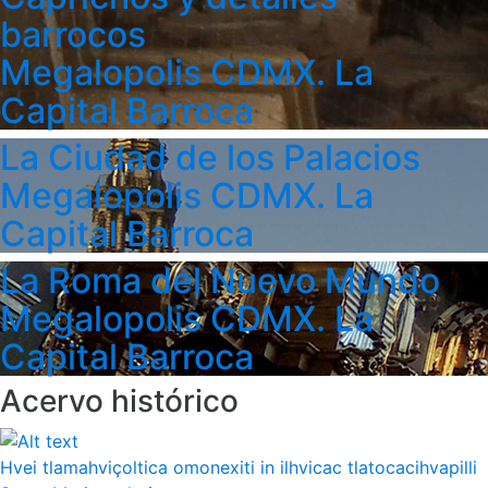
barrocos
Megalopolis CDMX. La
Capital Barroca
La Ciudad de los Palacios
Megalopolis CDMX. La
Capital Barroca
La Roma del Nuevo Mundo
Megalopolis CDMX. La
Capital Barroca
Acervo histórico
Hvei tlamahviçoltica omonexiti in ilhvicac tlatocacihvapilli