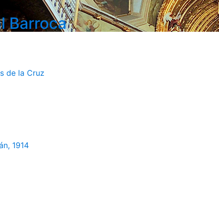
l Barroca
s de la Cruz
án, 1914