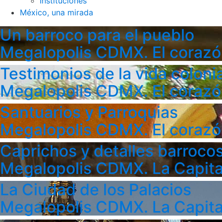
Instituciones
México, una mirada
Un barroco para el pueblo
Megalopolis CDMX. El corazó
Testimonios de la vida colonia
Megalopolis CDMX. El corazó
Santuarios y Parroquias
Megalopolis CDMX. El corazó
Caprichos y detalles barroco
Megalopolis CDMX. La Capita
La Ciudad de los Palacios
Megalopolis CDMX. La Capita