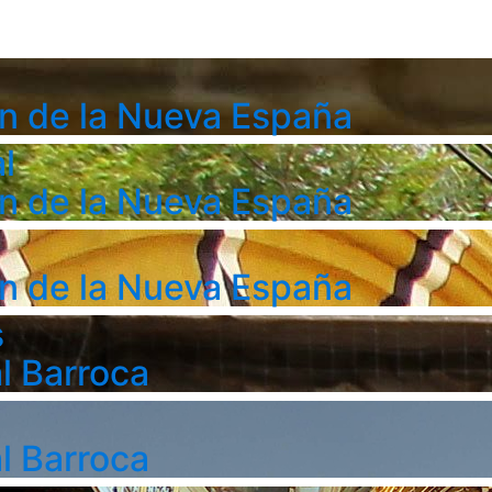
n de la Nueva España
l
n de la Nueva España
n de la Nueva España
s
l Barroca
l Barroca