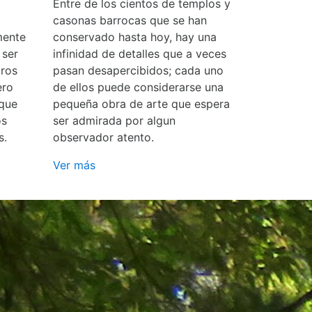
Entre de los cientos de templos y
casonas barrocas que se han
mente
conservado hasta hoy, hay una
 ser
infinidad de detalles que a veces
ros
pasan desapercibidos; cada uno
ero
de ellos puede considerarse una
 que
pequeña obra de arte que espera
os
ser admirada por algun
s.
observador atento.
Ver más