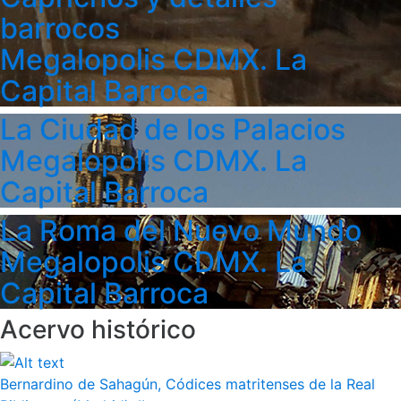
barrocos
Megalopolis CDMX. La
Capital Barroca
La Ciudad de los Palacios
Megalopolis CDMX. La
Capital Barroca
La Roma del Nuevo Mundo
Megalopolis CDMX. La
Capital Barroca
Acervo histórico
Bernardino de Sahagún, Códices matritenses de la Real