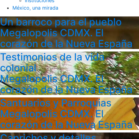
Instituciones
México, una mirada
Un barroco para el pueblo
Megalopolis CDMX. El
corazón de la Nueva España
Testimonios de la vida
colonial
Megalopolis CDMX. El
corazón de la Nueva España
Santuarios y Parroquias
Megalopolis CDMX. El
corazón de la Nueva España
Caprichos y detalles