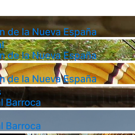
n de la Nueva España
l
n de la Nueva España
n de la Nueva España
s
l Barroca
l Barroca