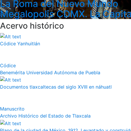
La Roma del Nuevo Mundo
Megalopolis CDMX. La Capita
Acervo histórico
Códice Yanhuitlán
Códice
Benemérita Universidad Autónoma de Puebla
Documentos tlaxcaltecas del siglo XVIII en náhuatl
Manuscrito
Archivo Histórico del Estado de Tlaxcala
Plano de la ciudad de México, 1912. Levantado y construido