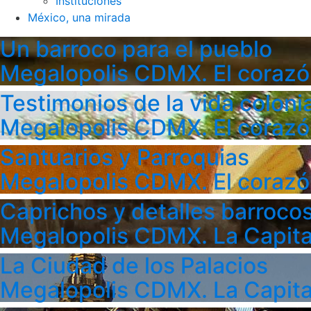
Instituciones
México, una mirada
Un barroco para el pueblo
Megalopolis CDMX. El corazó
Testimonios de la vida colonia
Megalopolis CDMX. El corazó
Santuarios y Parroquias
Megalopolis CDMX. El corazó
Caprichos y detalles barroco
Megalopolis CDMX. La Capita
La Ciudad de los Palacios
Megalopolis CDMX. La Capita