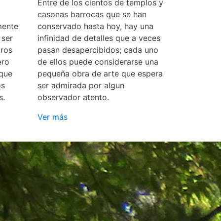
Entre de los cientos de templos y
casonas barrocas que se han
mente
conservado hasta hoy, hay una
 ser
infinidad de detalles que a veces
ros
pasan desapercibidos; cada uno
ero
de ellos puede considerarse una
 que
pequeña obra de arte que espera
os
ser admirada por algun
s.
observador atento.
Ver más