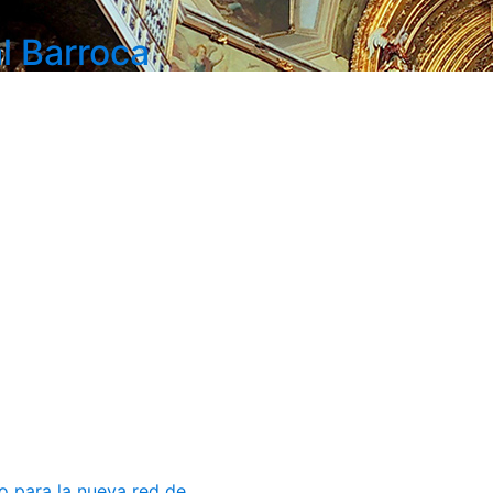
l Barroca
 para la nueva red de...