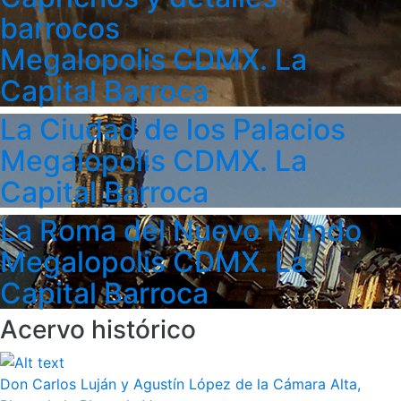
barrocos
Megalopolis CDMX. La
Capital Barroca
La Ciudad de los Palacios
Megalopolis CDMX. La
Capital Barroca
La Roma del Nuevo Mundo
Megalopolis CDMX. La
Capital Barroca
Acervo histórico
Don Carlos Luján y Agustín López de la Cámara Alta,