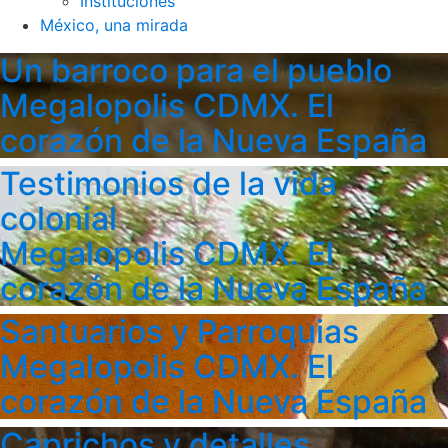
Instituciones
México, una mirada
Un barroco para el pueblo
Megalopolis CDMX. El
corazón de la Nueva España
Testimonios de la vida
colonial
Megalopolis CDMX. El
corazón de la Nueva España
Santuarios y Parroquias
Megalopolis CDMX. El
corazón de la Nueva España
Caprichos y detalles