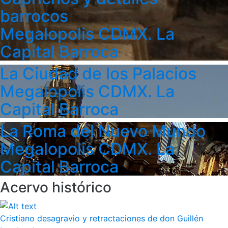
barrocos
Megalopolis CDMX. La
Capital Barroca
La Ciudad de los Palacios
Megalopolis CDMX. La
Capital Barroca
La Roma del Nuevo Mundo
Megalopolis CDMX. La
Capital Barroca
Acervo histórico
Cristiano desagravio y retractaciones de don Guillén