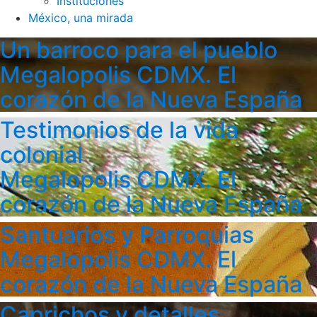
Instituciones
México, una mirada
Un barroco para el pueblo
Megalopolis CDMX. El
corazón de la Nueva España
Testimonios de la vida
colonial
Megalopolis CDMX. El
corazón de la Nueva España
Santuarios y Parroquias
Megalopolis CDMX. El
corazón de la Nueva España
Caprichos y detalles