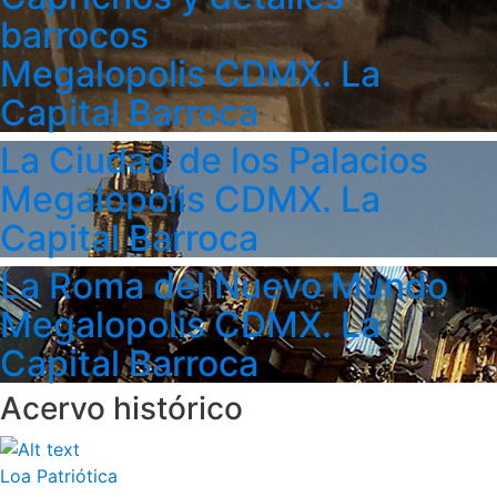
barrocos
Megalopolis CDMX. La
Capital Barroca
La Ciudad de los Palacios
Megalopolis CDMX. La
Capital Barroca
La Roma del Nuevo Mundo
Megalopolis CDMX. La
Capital Barroca
Acervo histórico
Loa Patriótica