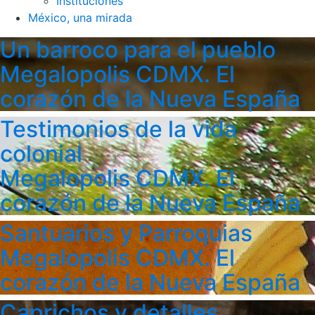
Instituciones
México, una mirada
Un barroco para el pueblo
Megalopolis CDMX. El
corazón de la Nueva España
Testimonios de la vida
colonial
Megalopolis CDMX. El
corazón de la Nueva España
Santuarios y Parroquias
Megalopolis CDMX. El
corazón de la Nueva España
Caprichos y detalles