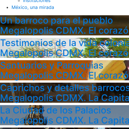
Instituciones
México, una mirada
Un barroco para el pueblo
Megalopolis CDMX. El corazó
Testimonios de la vida colonia
Megalopolis CDMX. El corazó
Santuarios y Parroquias
Megalopolis CDMX. El corazó
Caprichos y detalles barroco
Megalopolis CDMX. La Capita
La Ciudad de los Palacios
Megalopolis CDMX. La Capita