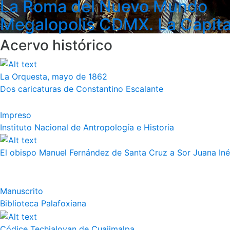
La Roma del Nuevo Mundo
Megalopolis CDMX. La Capita
Acervo histórico
La Orquesta, mayo de 1862
Dos caricaturas de Constantino Escalante
Impreso
Instituto Nacional de Antropología e Historia
El obispo Manuel Fernández de Santa Cruz a Sor Juana Iné
Manuscrito
Biblioteca Palafoxiana
Códice Techialoyan de Cuajimalpa