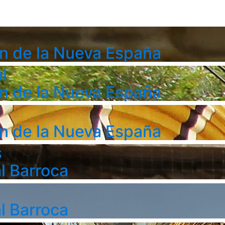
n de la Nueva España
l
n de la Nueva España
n de la Nueva España
s
l Barroca
l Barroca