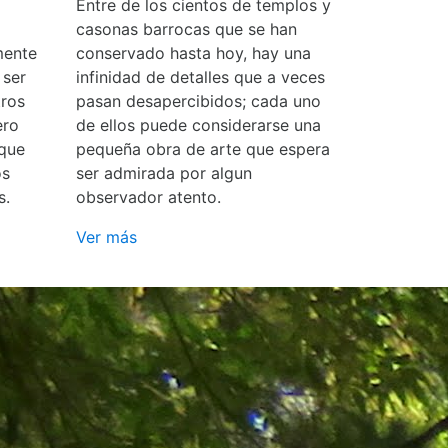
Entre de los cientos de templos y
casonas barrocas que se han
mente
conservado hasta hoy, hay una
 ser
infinidad de detalles que a veces
ros
pasan desapercibidos; cada uno
ero
de ellos puede considerarse una
 que
pequeña obra de arte que espera
os
ser admirada por algun
s.
observador atento.
Ver más