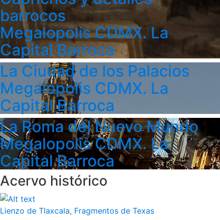
barrocos
Megalopolis CDMX. La
Capital Barroca
La Ciudad de los Palacios
Megalopolis CDMX. La
Capital Barroca
La Roma del Nuevo Mundo
Megalopolis CDMX. La
Capital Barroca
Acervo histórico
Lienzo de Tlaxcala, Fragmentos de Texas