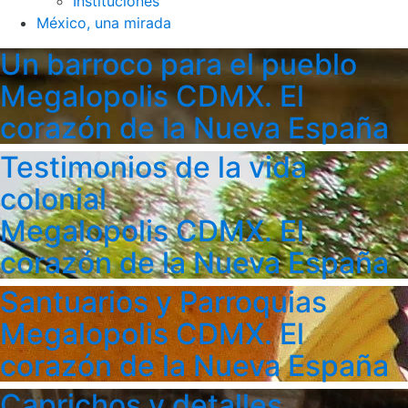
Instituciones
México, una mirada
Un barroco para el pueblo
Megalopolis CDMX. El
corazón de la Nueva España
Testimonios de la vida
colonial
Megalopolis CDMX. El
corazón de la Nueva España
Santuarios y Parroquias
Megalopolis CDMX. El
corazón de la Nueva España
Caprichos y detalles