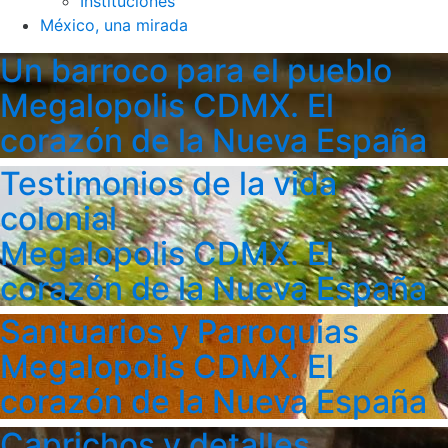
Instituciones
México, una mirada
Un barroco para el pueblo
Megalopolis CDMX. El
corazón de la Nueva España
Testimonios de la vida
colonial
Megalopolis CDMX. El
corazón de la Nueva España
Santuarios y Parroquias
Megalopolis CDMX. El
corazón de la Nueva España
Caprichos y detalles