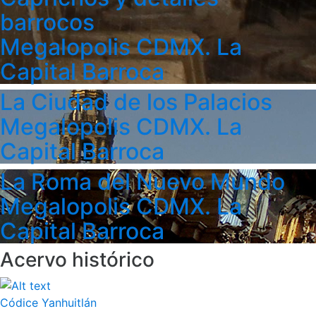
barrocos
Megalopolis CDMX. La
Capital Barroca
La Ciudad de los Palacios
Megalopolis CDMX. La
Capital Barroca
La Roma del Nuevo Mundo
Megalopolis CDMX. La
Capital Barroca
Acervo histórico
Códice Yanhuitlán