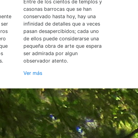
Entre de los cientos de templos y
casonas barrocas que se han
mente
conservado hasta hoy, hay una
 ser
infinidad de detalles que a veces
ros
pasan desapercibidos; cada uno
ero
de ellos puede considerarse una
 que
pequeña obra de arte que espera
os
ser admirada por algun
s.
observador atento.
Ver más