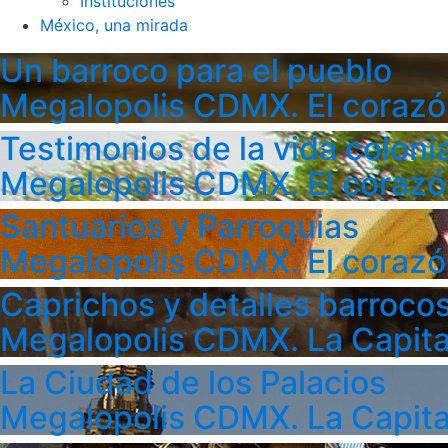
Instituciones
México, una mirada
Un barroco para el pueblo
Megalopolis CDMX. El corazó
Testimonios de la vida colonia
Megalopolis CDMX. El corazó
Santuarios y Parroquias
Megalopolis CDMX. El corazó
Caprichos y detalles barroco
Megalopolis CDMX. La Capita
La Ciudad de los Palacios
Megalopolis CDMX. La Capita