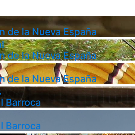
n de la Nueva España
l
n de la Nueva España
n de la Nueva España
s
l Barroca
l Barroca