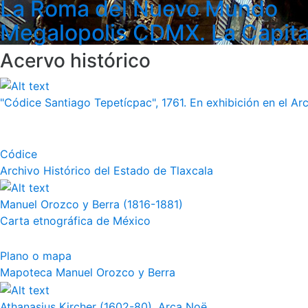
La Roma del Nuevo Mundo
Megalopolis CDMX. La Capita
Acervo histórico
"Códice Santiago Tepetícpac", 1761. En exhibición en el Arch
Códice
Archivo Histórico del Estado de Tlaxcala
Manuel Orozco y Berra (1816-1881)
Carta etnográfica de México
Plano o mapa
Mapoteca Manuel Orozco y Berra
Athanasius Kircher (1602-80), Arca Noë