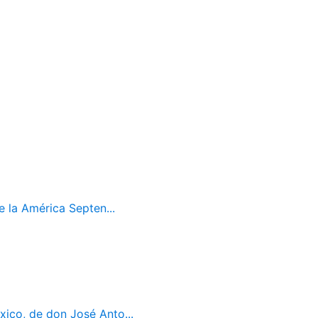
 la América Septen...
ico, de don José Anto...