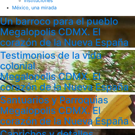
Instituciones
México, una mirada
Un barroco para el pueblo
Megalopolis CDMX. El
corazón de la Nueva España
Testimonios de la vida
colonial
Megalopolis CDMX. El
corazón de la Nueva España
Santuarios y Parroquias
Megalopolis CDMX. El
corazón de la Nueva España
Caprichos y detalles