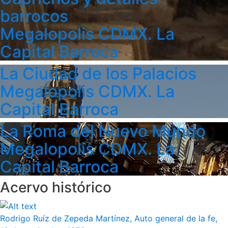
barrocos
Megalopolis CDMX. La
Capital Barroca
La Ciudad de los Palacios
Megalopolis CDMX. La
Capital Barroca
La Roma del Nuevo Mundo
Megalopolis CDMX. La
Capital Barroca
Acervo histórico
Rodrigo Ruíz de Zepeda Martínez, Auto general de la fe,