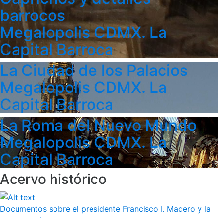
barrocos
Megalopolis CDMX. La
Capital Barroca
La Ciudad de los Palacios
Megalopolis CDMX. La
Capital Barroca
La Roma del Nuevo Mundo
Megalopolis CDMX. La
Capital Barroca
Acervo histórico
Documentos sobre el presidente Francisco I. Madero y la