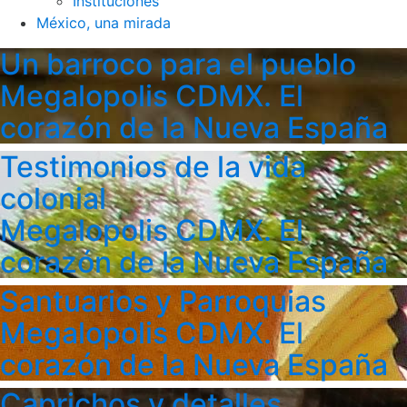
Instituciones
México, una mirada
Un barroco para el pueblo
Megalopolis CDMX. El
corazón de la Nueva España
Testimonios de la vida
colonial
Megalopolis CDMX. El
corazón de la Nueva España
Santuarios y Parroquias
Megalopolis CDMX. El
corazón de la Nueva España
Caprichos y detalles