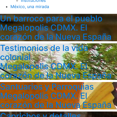
Instituciones
México, una mirada
Un barroco para el pueblo
Megalopolis CDMX. El
corazón de la Nueva España
Testimonios de la vida
colonial
Megalopolis CDMX. El
corazón de la Nueva España
Santuarios y Parroquias
Megalopolis CDMX. El
corazón de la Nueva España
Caprichos y detalles