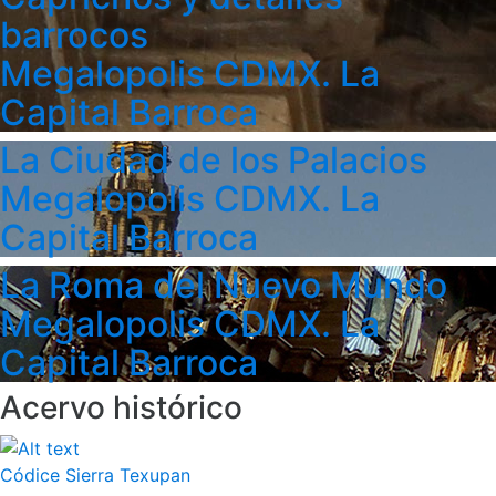
barrocos
Megalopolis CDMX. La
Capital Barroca
La Ciudad de los Palacios
Megalopolis CDMX. La
Capital Barroca
La Roma del Nuevo Mundo
Megalopolis CDMX. La
Capital Barroca
Acervo histórico
Códice Sierra Texupan