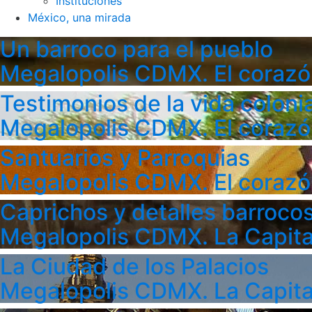
Instituciones
México, una mirada
Un barroco para el pueblo
Megalopolis CDMX. El corazó
Testimonios de la vida colonia
Megalopolis CDMX. El corazó
Santuarios y Parroquias
Megalopolis CDMX. El corazó
Caprichos y detalles barroco
Megalopolis CDMX. La Capita
La Ciudad de los Palacios
Megalopolis CDMX. La Capita