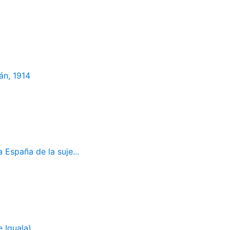
án, 1914
 España de la suje...
 Iguala)