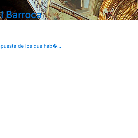
l Barroca
spuesta de los que hab�...