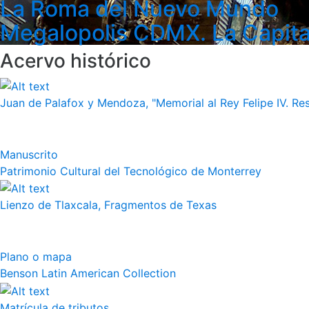
La Roma del Nuevo Mundo
Megalopolis CDMX. La Capita
Acervo histórico
Juan de Palafox y Mendoza, "Memorial al Rey Felipe IV. Re
Manuscrito
Patrimonio Cultural del Tecnológico de Monterrey
Lienzo de Tlaxcala, Fragmentos de Texas
Plano o mapa
Benson Latin American Collection
Matrícula de tributos