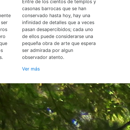
Entre de los cientos de templos y
casonas barrocas que se han
mente
conservado hasta hoy, hay una
 ser
infinidad de detalles que a veces
ros
pasan desapercibidos; cada uno
ero
de ellos puede considerarse una
 que
pequeña obra de arte que espera
os
ser admirada por algun
s.
observador atento.
Ver más