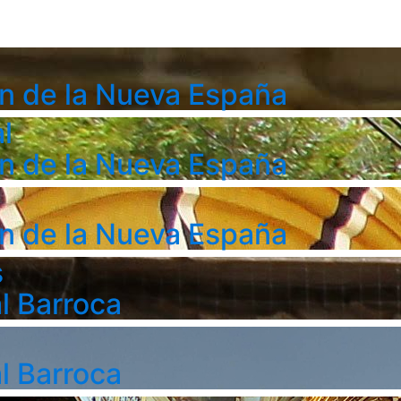
n de la Nueva España
l
n de la Nueva España
n de la Nueva España
s
l Barroca
l Barroca