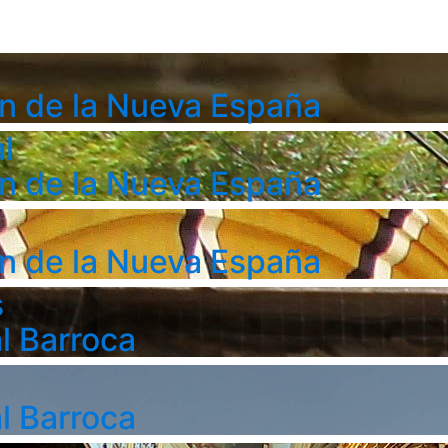
n de la Nueva España
l
n de la Nueva España
n de la Nueva España
s
l Barroca
l Barroca