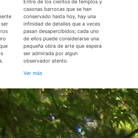
Entre de los cientos de templos y
casonas barrocas que se han
mente
conservado hasta hoy, hay una
 ser
infinidad de detalles que a veces
ros
pasan desapercibidos; cada uno
ero
de ellos puede considerarse una
 que
pequeña obra de arte que espera
os
ser admirada por algun
s.
observador atento.
Ver más