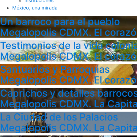
Instituciones
México, una mirada
Un barroco para el pueblo
Megalopolis CDMX. El corazó
Testimonios de la vida colonia
Megalopolis CDMX. El corazó
Santuarios y Parroquias
Megalopolis CDMX. El corazó
Caprichos y detalles barroco
Megalopolis CDMX. La Capita
La Ciudad de los Palacios
Megalopolis CDMX. La Capita