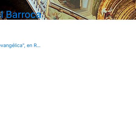
l Barroca
vangélica", en R...