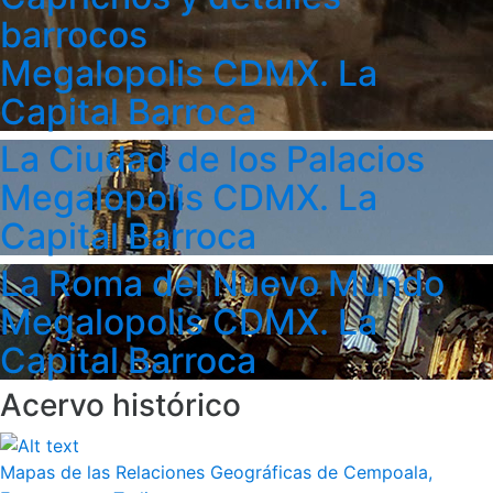
barrocos
Megalopolis CDMX. La
Capital Barroca
La Ciudad de los Palacios
Megalopolis CDMX. La
Capital Barroca
La Roma del Nuevo Mundo
Megalopolis CDMX. La
Capital Barroca
Acervo histórico
Mapas de las Relaciones Geográficas de Cempoala,