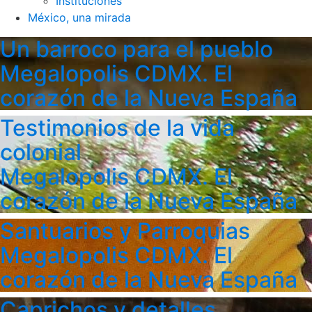
Instituciones
México, una mirada
Un barroco para el pueblo
Megalopolis CDMX. El
corazón de la Nueva España
Testimonios de la vida
colonial
Megalopolis CDMX. El
corazón de la Nueva España
Santuarios y Parroquias
Megalopolis CDMX. El
corazón de la Nueva España
Caprichos y detalles