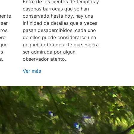
Entre de los cientos de templos y
casonas barrocas que se han
mente
conservado hasta hoy, hay una
 ser
infinidad de detalles que a veces
ros
pasan desapercibidos; cada uno
ero
de ellos puede considerarse una
 que
pequeña obra de arte que espera
os
ser admirada por algun
s.
observador atento.
Ver más