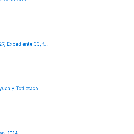
7, Expediente 33, f...
uca y Tetliztaca
án, 1914