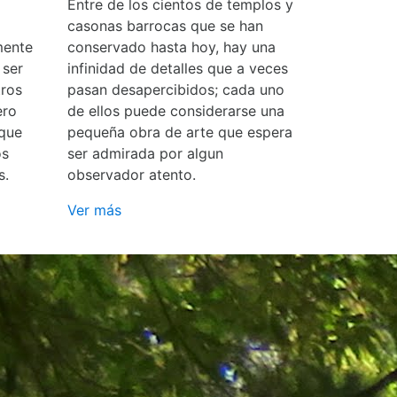
Entre de los cientos de templos y
casonas barrocas que se han
mente
conservado hasta hoy, hay una
 ser
infinidad de detalles que a veces
ros
pasan desapercibidos; cada uno
ero
de ellos puede considerarse una
 que
pequeña obra de arte que espera
os
ser admirada por algun
s.
observador atento.
Ver más