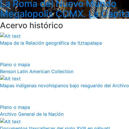
La Roma del Nuevo Mundo
Megalopolis CDMX. La Capita
Acervo histórico
Mapa de la Relación geográfica de Itztapalapa
Plano o mapa
Benson Latin American Collection
Mapas indígenas novohispanos bajo resguardo del Archivo
Plano o mapa
Archivo General de la Nación
Documentos tlaxcaltecas del siglo XVIII en náhuatl