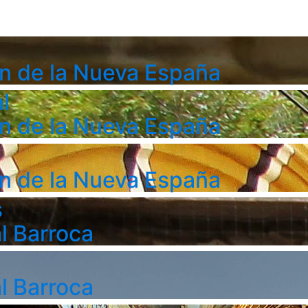
n de la Nueva España
l
n de la Nueva España
n de la Nueva España
s
l Barroca
l Barroca