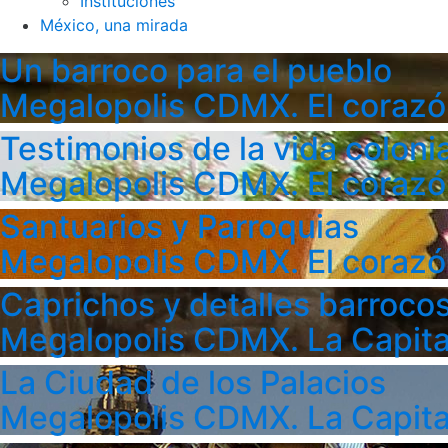
Instituciones
México, una mirada
Un barroco para el pueblo
Megalopolis CDMX. El corazó
Testimonios de la vida colonia
Megalopolis CDMX. El corazó
Santuarios y Parroquias
Megalopolis CDMX. El corazó
Caprichos y detalles barroco
Megalopolis CDMX. La Capita
La Ciudad de los Palacios
Megalopolis CDMX. La Capita