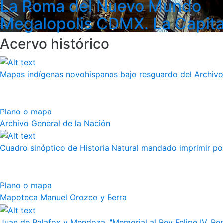
La Roma del Nuevo Mundo
Megalopolis CDMX. La Capita
Acervo histórico
Mapas indígenas novohispanos bajo resguardo del Archivo
Plano o mapa
Archivo General de la Nación
Cuadro sinóptico de Historia Natural mandado imprimir por 
Plano o mapa
Mapoteca Manuel Orozco y Berra
Juan de Palafox y Mendoza, "Memorial al Rey Felipe IV. Re