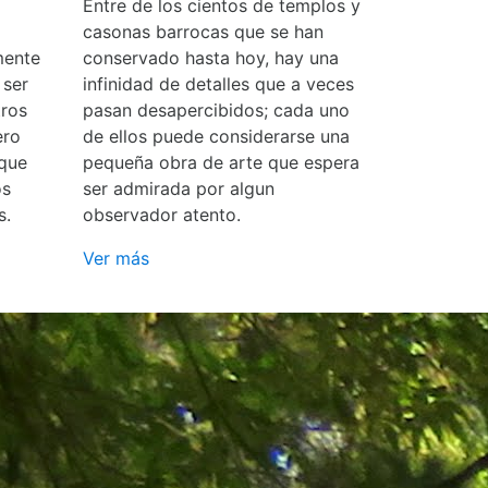
Entre de los cientos de templos y
casonas barrocas que se han
mente
conservado hasta hoy, hay una
 ser
infinidad de detalles que a veces
ros
pasan desapercibidos; cada uno
ero
de ellos puede considerarse una
 que
pequeña obra de arte que espera
os
ser admirada por algun
s.
observador atento.
Ver más