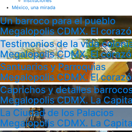
Instituciones
México, una mirada
Un barroco para el pueblo
Megalopolis CDMX. El corazó
Testimonios de la vida colonia
Megalopolis CDMX. El corazó
Santuarios y Parroquias
Megalopolis CDMX. El corazó
Caprichos y detalles barroco
Megalopolis CDMX. La Capita
La Ciudad de los Palacios
Megalopolis CDMX. La Capita