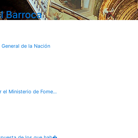
l Barroca
 General de la Nación
el Ministerio de Fome...
spuesta de los que hab�...