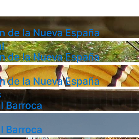
n de la Nueva España
l
n de la Nueva España
n de la Nueva España
s
l Barroca
l Barroca