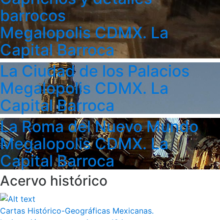
barrocos
Megalopolis CDMX. La
Capital Barroca
La Ciudad de los Palacios
Megalopolis CDMX. La
Capital Barroca
La Roma del Nuevo Mundo
Megalopolis CDMX. La
Capital Barroca
Acervo histórico
Cartas Histórico-Geográficas Mexicanas.