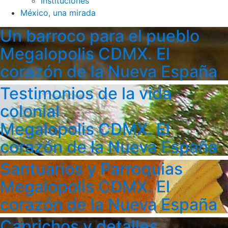
Instituciones
México, una mirada
Un barroco para el pueblo
Megalopolis CDMX. El
corazón de la Nueva España
Testimonios de la vida
colonial
Megalopolis CDMX. El
corazón de la Nueva España
Santuarios y Parroquias
Megalopolis CDMX. El
corazón de la Nueva España
Caprichos y detalles