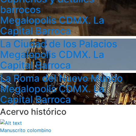
barrocos
Megalopolis CDMX. La
Capital Barroca
La Ciudad de los Palacios
Megalopolis CDMX. La
Capital Barroca
La Roma del Nuevo Mundo
Megalopolis CDMX. La
Capital Barroca
Acervo histórico
Manuscrito colombino