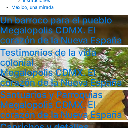
Instituciones
México, una mirada
Un barroco para el pueblo
Megalopolis CDMX. El
corazón de la Nueva España
Testimonios de la vida
colonial
Megalopolis CDMX. El
corazón de la Nueva España
Santuarios y Parroquias
Megalopolis CDMX. El
corazón de la Nueva España
Caprichos y detalles