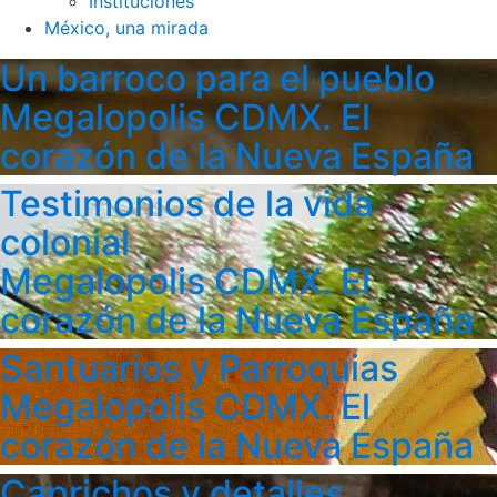
Instituciones
México, una mirada
Un barroco para el pueblo
Megalopolis CDMX. El
corazón de la Nueva España
Testimonios de la vida
colonial
Megalopolis CDMX. El
corazón de la Nueva España
Santuarios y Parroquias
Megalopolis CDMX. El
corazón de la Nueva España
Caprichos y detalles