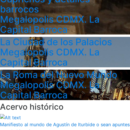
barrocos
Megalopolis CDMX. La
Capital Barroca
La Ciudad de los Palacios
Megalopolis CDMX. La
Capital Barroca
La Roma del Nuevo Mundo
Megalopolis CDMX. La
Capital Barroca
Acervo histórico
Manifiesto al mundo de Agustín de Iturbide o sean apuntes