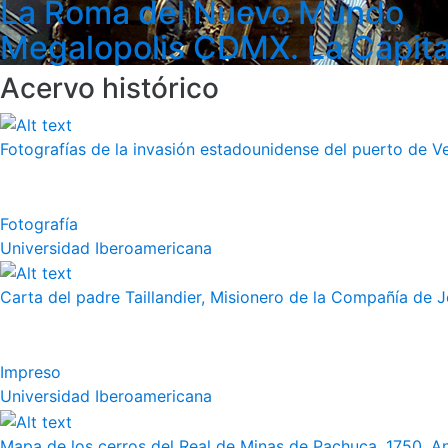
La Roma del Nuevo Mundo
Megalopolis CDMX. La Capita
Acervo histórico
Fotografías de la invasión estadounidense del puerto de Vera
Fotografía
Universidad Iberoamericana
Carta del padre Taillandier, Misionero de la Compañía de Jes
Impreso
Universidad Iberoamericana
Mapa de los cerros del Real de Minas de Pachuca, 1750. 