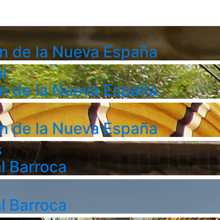
n de la Nueva España
l
n de la Nueva España
n de la Nueva España
s
l Barroca
l Barroca