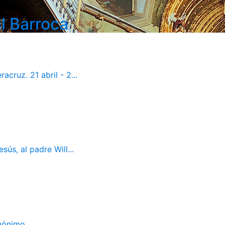
l Barroca
cruz. 21 abril - 2...
ús, al padre Will...
Anónimo