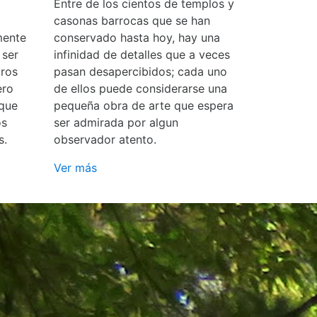
Entre de los cientos de templos y
casonas barrocas que se han
mente
conservado hasta hoy, hay una
 ser
infinidad de detalles que a veces
ros
pasan desapercibidos; cada uno
ero
de ellos puede considerarse una
 que
pequeña obra de arte que espera
os
ser admirada por algun
s.
observador atento.
Ver más