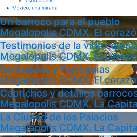
Instituciones
México, una mirada
Un barroco para el pueblo
Megalopolis CDMX. El corazó
Testimonios de la vida colonia
Megalopolis CDMX. El corazó
Santuarios y Parroquias
Megalopolis CDMX. El corazó
Caprichos y detalles barroco
Megalopolis CDMX. La Capita
La Ciudad de los Palacios
Megalopolis CDMX. La Capita