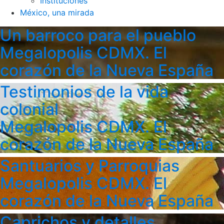
Instituciones
México, una mirada
Un barroco para el pueblo
Megalopolis CDMX. El
corazón de la Nueva España
Testimonios de la vida
colonial
Megalopolis CDMX. El
corazón de la Nueva España
Santuarios y Parroquias
Megalopolis CDMX. El
corazón de la Nueva España
Caprichos y detalles