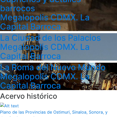
barrocos
Megalopolis CDMX. La
Capital Barroca
La Ciudad de los Palacios
Megalopolis CDMX. La
Capital Barroca
La Roma del Nuevo Mundo
Megalopolis CDMX. La
Capital Barroca
Acervo histórico
Plano de las Provincias de Ostimuri, Sinaloa, Sonora, y