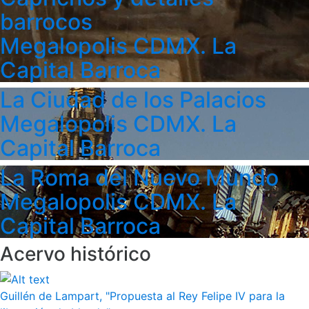
barrocos
Megalopolis CDMX. La
Capital Barroca
La Ciudad de los Palacios
Megalopolis CDMX. La
Capital Barroca
La Roma del Nuevo Mundo
Megalopolis CDMX. La
Capital Barroca
Acervo histórico
Guillén de Lampart, "Propuesta al Rey Felipe IV para la