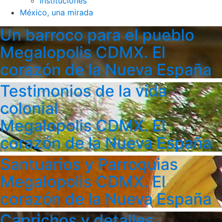
Instituciones
México, una mirada
Un barroco para el pueblo
Megalopolis CDMX. El
corazón de la Nueva España
Testimonios de la vida
colonial
Megalopolis CDMX. El
corazón de la Nueva España
Santuarios y Parroquias
Megalopolis CDMX. El
corazón de la Nueva España
Caprichos y detalles