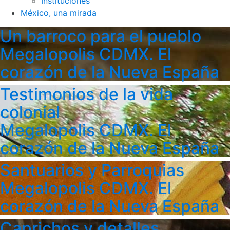
Instituciones
México, una mirada
Un barroco para el pueblo
Megalopolis CDMX. El
corazón de la Nueva España
Testimonios de la vida
colonial
Megalopolis CDMX. El
corazón de la Nueva España
Santuarios y Parroquias
Megalopolis CDMX. El
corazón de la Nueva España
Caprichos y detalles