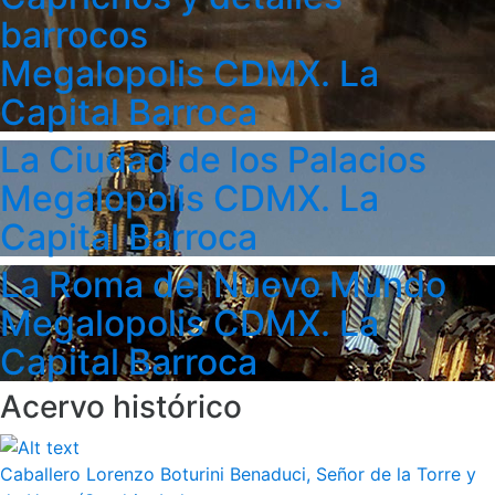
barrocos
Megalopolis CDMX. La
Capital Barroca
La Ciudad de los Palacios
Megalopolis CDMX. La
Capital Barroca
La Roma del Nuevo Mundo
Megalopolis CDMX. La
Capital Barroca
Acervo histórico
Caballero Lorenzo Boturini Benaduci, Señor de la Torre y