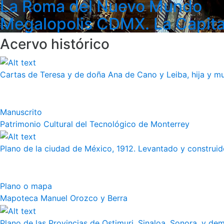
La Roma del Nuevo Mundo
Megalopolis CDMX. La Capita
Acervo histórico
Cartas de Teresa y de doña Ana de Cano y Leiba, hija y muj
Manuscrito
Patrimonio Cultural del Tecnológico de Monterrey
Plano de la ciudad de México, 1912. Levantado y construido
Plano o mapa
Mapoteca Manuel Orozco y Berra
Plano de las Provincias de Ostimuri, Sinaloa, Sonora, y dem