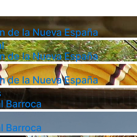
n de la Nueva España
l
n de la Nueva España
n de la Nueva España
s
l Barroca
l Barroca