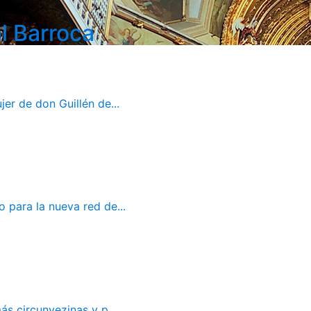
l Barroca
er de don Guillén de...
 para la nueva red de...
ás circunvezinas y p...