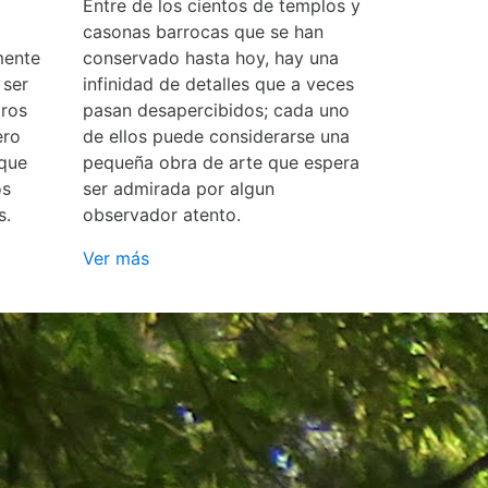
Entre de los cientos de templos y
casonas barrocas que se han
mente
conservado hasta hoy, hay una
 ser
infinidad de detalles que a veces
ros
pasan desapercibidos; cada uno
ero
de ellos puede considerarse una
 que
pequeña obra de arte que espera
os
ser admirada por algun
s.
observador atento.
Ver más