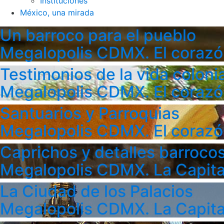
Instituciones
México, una mirada
Un barroco para el pueblo
Megalopolis CDMX. El corazó
Testimonios de la vida colonia
Megalopolis CDMX. El corazó
Santuarios y Parroquias
Megalopolis CDMX. El corazó
Caprichos y detalles barroco
Megalopolis CDMX. La Capita
La Ciudad de los Palacios
Megalopolis CDMX. La Capita