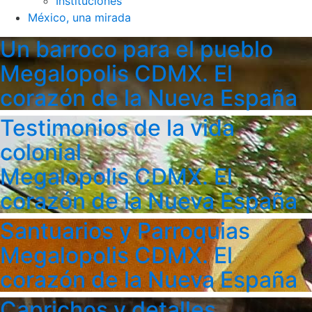
Instituciones
México, una mirada
Un barroco para el pueblo
Megalopolis CDMX. El
corazón de la Nueva España
Testimonios de la vida
colonial
Megalopolis CDMX. El
corazón de la Nueva España
Santuarios y Parroquias
Megalopolis CDMX. El
corazón de la Nueva España
Caprichos y detalles