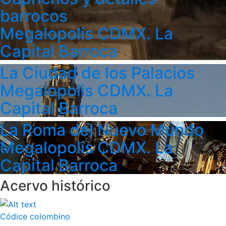
barrocos
Megalopolis CDMX. La
Capital Barroca
La Ciudad de los Palacios
Megalopolis CDMX. La
Capital Barroca
La Roma del Nuevo Mundo
Megalopolis CDMX. La
Capital Barroca
Acervo histórico
Códice colombino