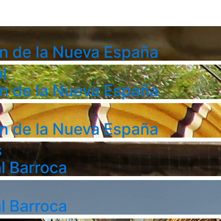
n de la Nueva España
l
n de la Nueva España
n de la Nueva España
s
l Barroca
l Barroca