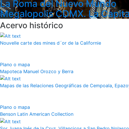
La Roma del Nuevo Mundo
Megalopolis CDMX. La Capita
Acervo histórico
Nouvelle carte des mines d´or de la Californie
Plano o mapa
Mapoteca Manuel Orozco y Berra
Mapas de las Relaciones Geográficas de Cempoala, Epazoy
Plano o mapa
Benson Latin American Collection
Sor Juana Inés de la Cruz, Villancicos a San Pedro Nolasco