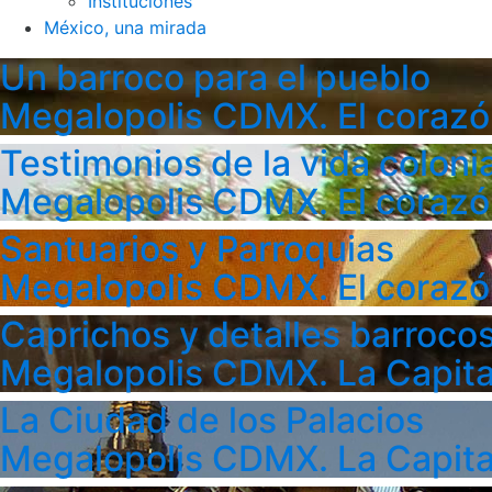
Instituciones
México, una mirada
Un barroco para el pueblo
Megalopolis CDMX. El corazó
Testimonios de la vida colonia
Megalopolis CDMX. El corazó
Santuarios y Parroquias
Megalopolis CDMX. El corazó
Caprichos y detalles barroco
Megalopolis CDMX. La Capita
La Ciudad de los Palacios
Megalopolis CDMX. La Capita