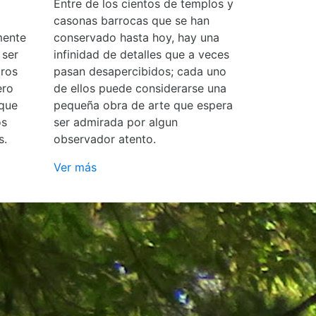
Entre de los cientos de templos y
casonas barrocas que se han
mente
conservado hasta hoy, hay una
 ser
infinidad de detalles que a veces
ros
pasan desapercibidos; cada uno
ero
de ellos puede considerarse una
 que
pequeña obra de arte que espera
os
ser admirada por algun
s.
observador atento.
Ver más