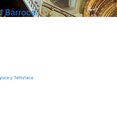
l Barroca
uca y Tetliztaca