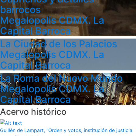
barrocos
Megalopolis CDMX. La
Capital Barroca
La Ciudad de los Palacios
Megalopolis CDMX. La
Capital Barroca
La Roma del Nuevo Mundo
Megalopolis CDMX. La
Capital Barroca
Acervo histórico
Guillén de Lampart, "Orden y votos, institución de justicia