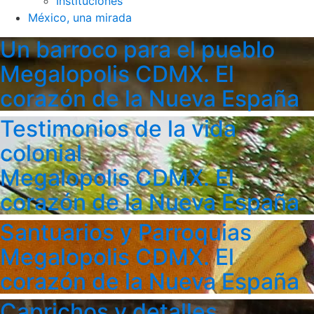
Instituciones
México, una mirada
Un barroco para el pueblo
Megalopolis CDMX. El
corazón de la Nueva España
Testimonios de la vida
colonial
Megalopolis CDMX. El
corazón de la Nueva España
Santuarios y Parroquias
Megalopolis CDMX. El
corazón de la Nueva España
Caprichos y detalles