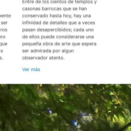
Entre de los cientos de templos y
casonas barrocas que se han
mente
conservado hasta hoy, hay una
 ser
infinidad de detalles que a veces
ros
pasan desapercibidos; cada uno
ero
de ellos puede considerarse una
 que
pequeña obra de arte que espera
os
ser admirada por algun
s.
observador atento.
Ver más