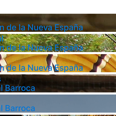
n de la Nueva España
l
n de la Nueva España
n de la Nueva España
s
l Barroca
l Barroca