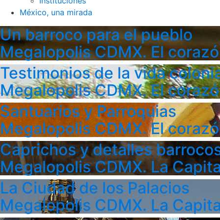
Instituciones
México, una mirada
Un barroco para el pueblo
Megalopolis CDMX. El corazó
Testimonios de la vida colonia
Megalopolis CDMX. El corazó
Santuarios y Parroquias
Megalopolis CDMX. El corazó
Caprichos y detalles barroco
Megalopolis CDMX. La Capita
La Ciudad de los Palacios
Megalopolis CDMX. La Capita