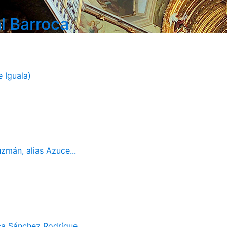
l Barroca
 Iguala)
mán, alias Azuce...
ca Sánchez Rodrígue...