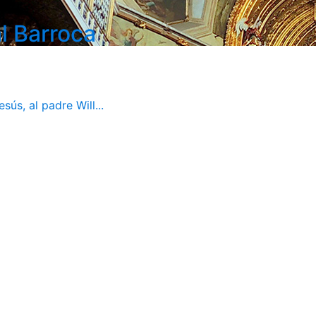
l Barroca
ús, al padre Will...