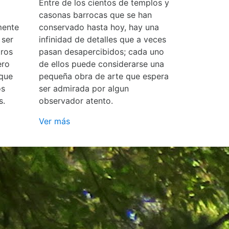
Entre de los cientos de templos y
casonas barrocas que se han
mente
conservado hasta hoy, hay una
 ser
infinidad de detalles que a veces
ros
pasan desapercibidos; cada uno
ero
de ellos puede considerarse una
 que
pequeña obra de arte que espera
os
ser admirada por algun
s.
observador atento.
Ver más