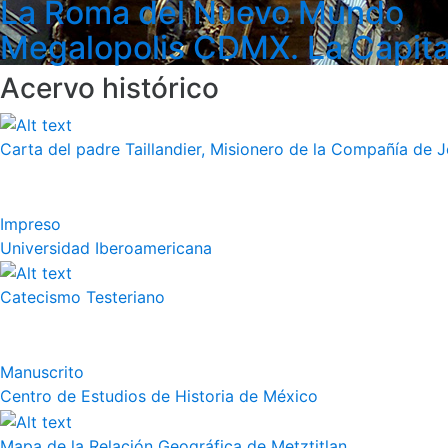
La Roma del Nuevo Mundo
Megalopolis CDMX. La Capita
Acervo histórico
Carta del padre Taillandier, Misionero de la Compañía de Jes
Impreso
Universidad Iberoamericana
Catecismo Testeriano
Manuscrito
Centro de Estudios de Historia de México
Mapa de la Relación Geográfica de Metztitlan