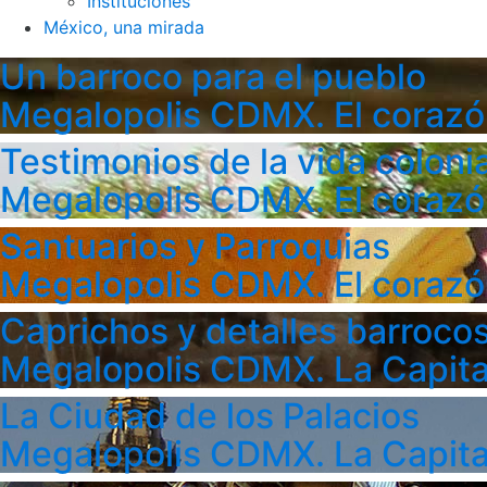
Instituciones
México, una mirada
Un barroco para el pueblo
Megalopolis CDMX. El corazó
Testimonios de la vida colonia
Megalopolis CDMX. El corazó
Santuarios y Parroquias
Megalopolis CDMX. El corazó
Caprichos y detalles barroco
Megalopolis CDMX. La Capita
La Ciudad de los Palacios
Megalopolis CDMX. La Capita