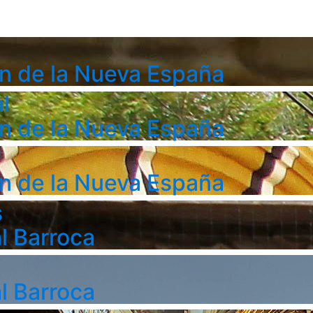
n de la Nueva España
l
n de la Nueva España
n de la Nueva España
s
l Barroca
l Barroca