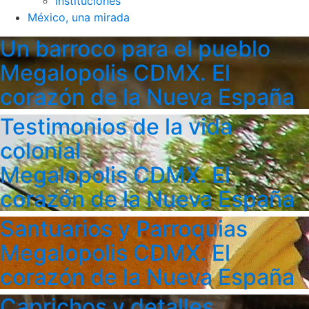
Instituciones
México, una mirada
Un barroco para el pueblo
Megalopolis CDMX. El
corazón de la Nueva España
Testimonios de la vida
colonial
Megalopolis CDMX. El
corazón de la Nueva España
Santuarios y Parroquias
Megalopolis CDMX. El
corazón de la Nueva España
Caprichos y detalles