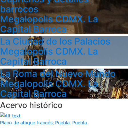
barrocos
Megalopolis CDMX. La
Capital Barroca
La Ciudad de los Palacios
Megalopolis CDMX. La
Capital Barroca
La Roma del Nuevo Mundo
Megalopolis CDMX. La
Capital Barroca
Acervo histórico
Plano de ataque francés; Puebla. Puebla.