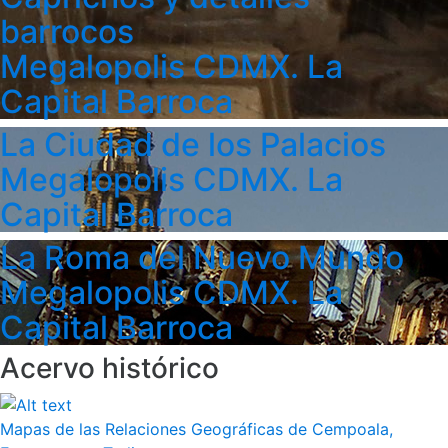
barrocos
Megalopolis CDMX. La
Capital Barroca
La Ciudad de los Palacios
Megalopolis CDMX. La
Capital Barroca
La Roma del Nuevo Mundo
Megalopolis CDMX. La
Capital Barroca
Acervo histórico
Mapas de las Relaciones Geográficas de Cempoala,