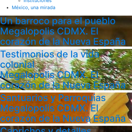
Instituciones
México, una mirada
Un barroco para el pueblo
Megalopolis CDMX. El
corazón de la Nueva España
Testimonios de la vida
colonial
Megalopolis CDMX. El
corazón de la Nueva España
Santuarios y Parroquias
Megalopolis CDMX. El
corazón de la Nueva España
Caprichos y detalles