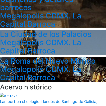
barrocos
Megalopolis CDMX. La
Capital Barroca
La Ciudad de los Palacios
Megalopolis CDMX. La
Capital Barroca
La Roma del Nuevo Mundo
Megalopolis CDMX. La
Capital Barroca
Acervo histórico
Lamport en el colegio irlandés de Santiago de Galicia,