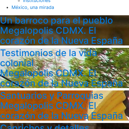
Instituciones
México, una mirada
Un barroco para el pueblo
Megalopolis CDMX. El
corazón de la Nueva España
Testimonios de la vida
colonial
Megalopolis CDMX. El
corazón de la Nueva España
Santuarios y Parroquias
Megalopolis CDMX. El
corazón de la Nueva España
Caprichos y detalles