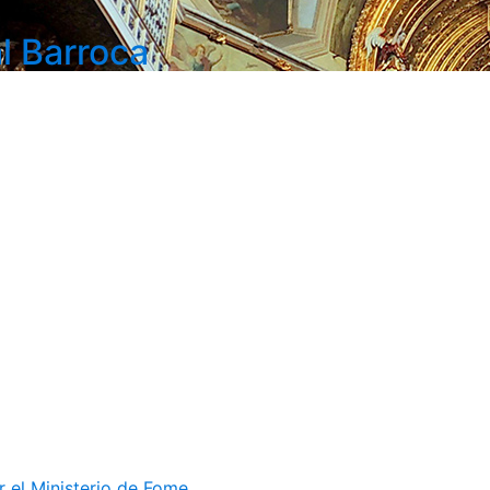
l Barroca
el Ministerio de Fome...