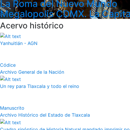
La Roma del Nuevo Mundo
Megalopolis CDMX. La Capita
Acervo histórico
Yanhuitlán - AGN
Códice
Archivo General de la Nación
Un rey para Tlaxcala y todo el reino
Manuscrito
Archivo Histórico del Estado de Tlaxcala
Cuadro sinóptico de Historia Natural mandado imprimir por 