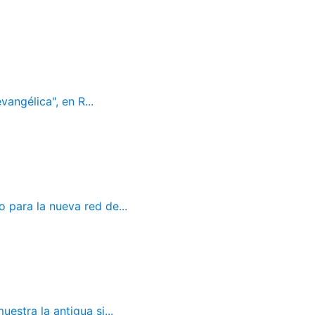
vangélica", en R...
 para la nueva red de...
estra la antigua si...