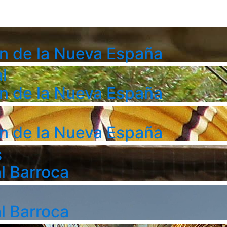
n de la Nueva España
l
n de la Nueva España
n de la Nueva España
s
l Barroca
l Barroca