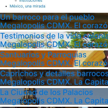
Instituciones
México, una mirada
Un barroco para el pueblo
Megalopolis CDMX. El corazó
Testimonios de la vida colonia
Megalopolis CDMX. El corazó
Santuarios y Parroquias
Megalopolis CDMX. El corazó
Caprichos y detalles barroco
Megalopolis CDMX. La Capita
La Ciudad de los Palacios
Megalopolis CDMX. La Capita