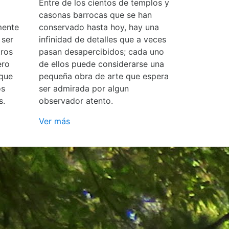
Entre de los cientos de templos y
casonas barrocas que se han
mente
conservado hasta hoy, hay una
 ser
infinidad de detalles que a veces
ros
pasan desapercibidos; cada uno
ero
de ellos puede considerarse una
 que
pequeña obra de arte que espera
os
ser admirada por algun
s.
observador atento.
Ver más