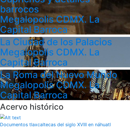
barrocos
Megalopolis CDMX. La
Capital Barroca
La Ciudad de los Palacios
Megalopolis CDMX. La
Capital Barroca
La Roma del Nuevo Mundo
Megalopolis CDMX. La
Capital Barroca
Acervo histórico
Documentos tlaxcaltecas del siglo XVIII en náhuatl