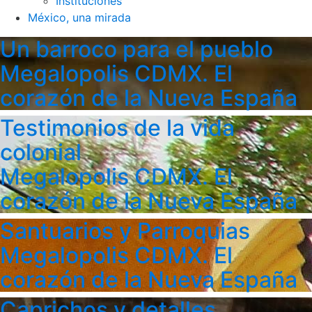
Instituciones
México, una mirada
Un barroco para el pueblo
Megalopolis CDMX. El
corazón de la Nueva España
Testimonios de la vida
colonial
Megalopolis CDMX. El
corazón de la Nueva España
Santuarios y Parroquias
Megalopolis CDMX. El
corazón de la Nueva España
Caprichos y detalles