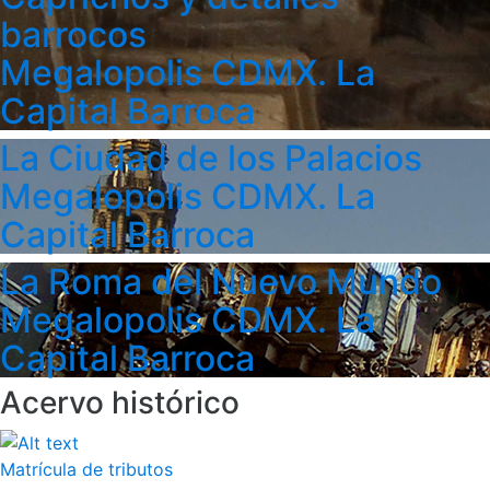
barrocos
Megalopolis CDMX. La
Capital Barroca
La Ciudad de los Palacios
Megalopolis CDMX. La
Capital Barroca
La Roma del Nuevo Mundo
Megalopolis CDMX. La
Capital Barroca
Acervo histórico
Matrícula de tributos