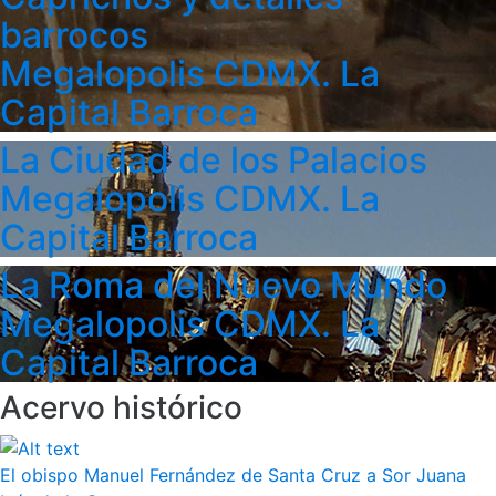
barrocos
Megalopolis CDMX. La
Capital Barroca
La Ciudad de los Palacios
Megalopolis CDMX. La
Capital Barroca
La Roma del Nuevo Mundo
Megalopolis CDMX. La
Capital Barroca
Acervo histórico
El obispo Manuel Fernández de Santa Cruz a Sor Juana