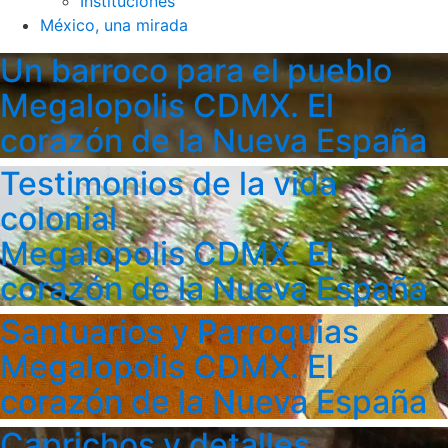
Instituciones
México, una mirada
Un barroco para el pueblo
Megalopolis CDMX. El
corazón de la Nueva España
Testimonios de la vida
colonial
Megalopolis CDMX. El
corazón de la Nueva España
Santuarios y Parroquias
Megalopolis CDMX. El
corazón de la Nueva España
Caprichos y detalles