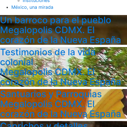
Instituciones
México, una mirada
Un barroco para el pueblo
Megalopolis CDMX. El
corazón de la Nueva España
Testimonios de la vida
colonial
Megalopolis CDMX. El
corazón de la Nueva España
Santuarios y Parroquias
Megalopolis CDMX. El
corazón de la Nueva España
Caprichos y detalles