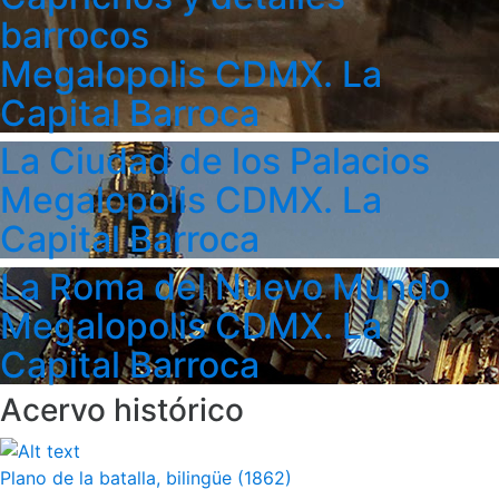
barrocos
Megalopolis CDMX. La
Capital Barroca
La Ciudad de los Palacios
Megalopolis CDMX. La
Capital Barroca
La Roma del Nuevo Mundo
Megalopolis CDMX. La
Capital Barroca
Acervo histórico
Plano de la batalla, bilingüe (1862)