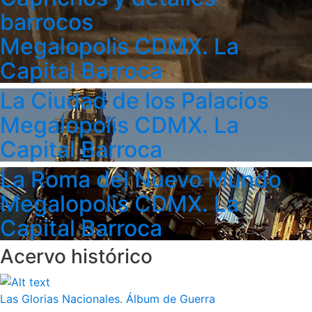
barrocos
Megalopolis CDMX. La
Capital Barroca
La Ciudad de los Palacios
Megalopolis CDMX. La
Capital Barroca
La Roma del Nuevo Mundo
Megalopolis CDMX. La
Capital Barroca
Acervo histórico
Las Glorias Nacionales. Álbum de Guerra