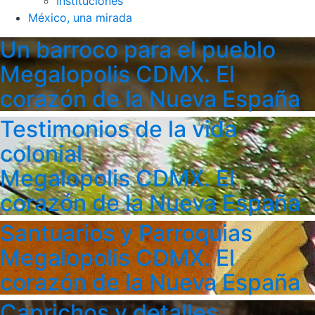
Instituciones
México, una mirada
Un barroco para el pueblo
Megalopolis CDMX. El
corazón de la Nueva España
Testimonios de la vida
colonial
Megalopolis CDMX. El
corazón de la Nueva España
Santuarios y Parroquias
Megalopolis CDMX. El
corazón de la Nueva España
Caprichos y detalles