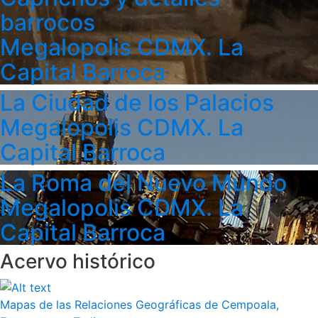
barrocos
Megalopolis CDMX. La
Capital Barroca
La Ciudad de los Palacios
Megalopolis CDMX. La
Capital Barroca
La Roma del Nuevo Mundo
Megalopolis CDMX. La
Capital Barroca
Acervo histórico
Mapas de las Relaciones Geográficas de Cempoala,