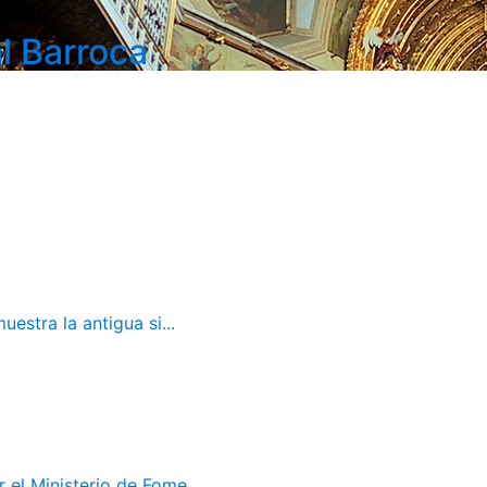
l Barroca
estra la antigua si...
el Ministerio de Fome...