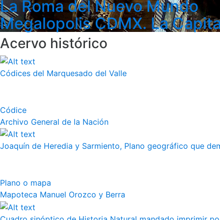
La Roma del Nuevo Mundo
Megalopolis CDMX. La Capita
Acervo histórico
Códices del Marquesado del Valle
Códice
Archivo General de la Nación
Joaquín de Heredia y Sarmiento, Plano geográfico que demu
Plano o mapa
Mapoteca Manuel Orozco y Berra
Cuadro sinóptico de Historia Natural mandado imprimir por 