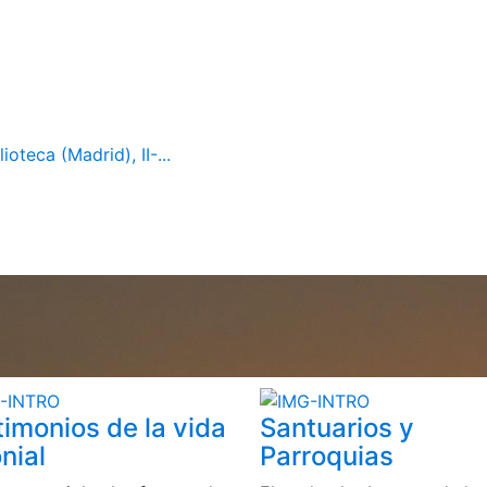
oteca (Madrid), II-...
timonios de la vida
Santuarios y
nial
Parroquias