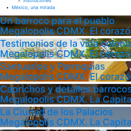
Instituciones
México, una mirada
Un barroco para el pueblo
Megalopolis CDMX. El corazó
Testimonios de la vida colonia
Megalopolis CDMX. El corazó
Santuarios y Parroquias
Megalopolis CDMX. El corazó
Caprichos y detalles barroco
Megalopolis CDMX. La Capita
La Ciudad de los Palacios
Megalopolis CDMX. La Capita