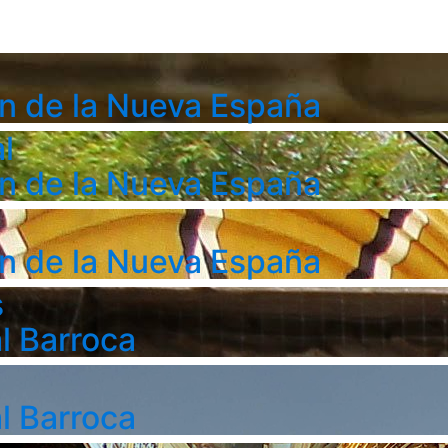
n de la Nueva España
l
n de la Nueva España
n de la Nueva España
s
l Barroca
l Barroca