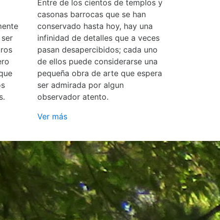
Entre de los cientos de templos y
casonas barrocas que se han
mente
conservado hasta hoy, hay una
 ser
infinidad de detalles que a veces
ros
pasan desapercibidos; cada uno
ero
de ellos puede considerarse una
 que
pequeña obra de arte que espera
os
ser admirada por algun
s.
observador atento.
Ver más