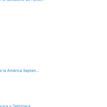
 la América Septen...
uca y Tetliztaca