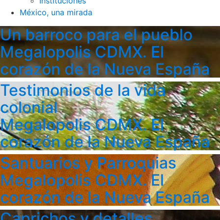
Instituciones
México, una mirada
Un barroco para el pueblo
Megalopolis CDMX. El
corazón de la Nueva España
Testimonios de la vida
colonial
Megalopolis CDMX. El
corazón de la Nueva España
Santuarios y Parroquias
Megalopolis CDMX. El
corazón de la Nueva España
Caprichos y detalles