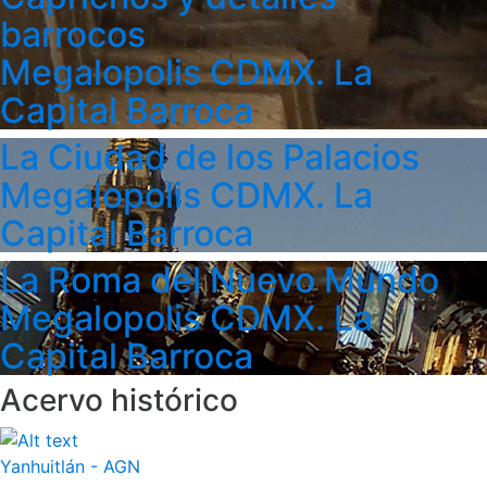
barrocos
Megalopolis CDMX. La
Capital Barroca
La Ciudad de los Palacios
Megalopolis CDMX. La
Capital Barroca
La Roma del Nuevo Mundo
Megalopolis CDMX. La
Capital Barroca
Acervo histórico
Yanhuitlán - AGN