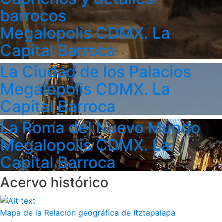
barrocos
Megalopolis CDMX. La
Capital Barroca
La Ciudad de los Palacios
Megalopolis CDMX. La
Capital Barroca
La Roma del Nuevo Mundo
Megalopolis CDMX. La
Capital Barroca
Acervo histórico
Mapa de la Relación geográfica de Itztapalapa