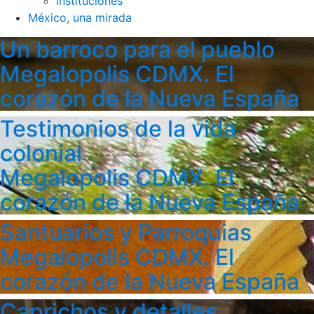
Instituciones
México, una mirada
Un barroco para el pueblo
Megalopolis CDMX. El
corazón de la Nueva España
Testimonios de la vida
colonial
Megalopolis CDMX. El
corazón de la Nueva España
Santuarios y Parroquias
Megalopolis CDMX. El
corazón de la Nueva España
Caprichos y detalles